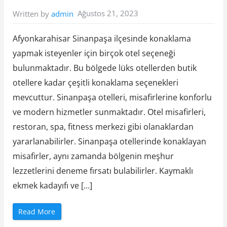
e
r
Ağustos 21, 2023
Written by
admin
”
Afyonkarahisar Sinanpaşa ilçesinde konaklama
yapmak isteyenler için birçok otel seçeneği
bulunmaktadır. Bu bölgede lüks otellerden butik
otellere kadar çeşitli konaklama seçenekleri
mevcuttur. Sinanpaşa otelleri, misafirlerine konforlu
ve modern hizmetler sunmaktadır. Otel misafirleri,
restoran, spa, fitness merkezi gibi olanaklardan
yararlanabilirler. Sinanpaşa otellerinde konaklayan
misafirler, aynı zamanda bölgenin meşhur
lezzetlerini deneme fırsatı bulabilirler. Kaymaklı
ekmek kadayıfı ve […]
“
Read More
A
f