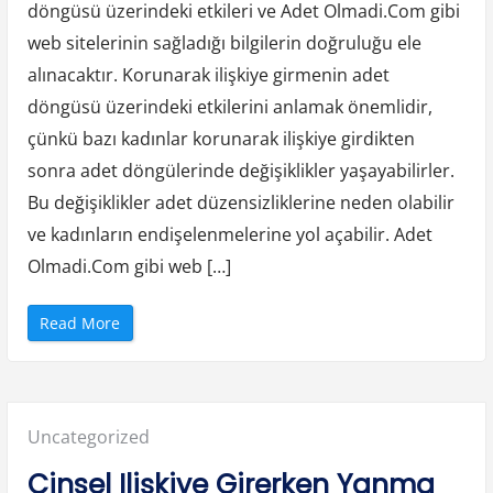
döngüsü üzerindeki etkileri ve Adet Olmadi.Com gibi
web sitelerinin sağladığı bilgilerin doğruluğu ele
alınacaktır. Korunarak ilişkiye girmenin adet
döngüsü üzerindeki etkilerini anlamak önemlidir,
çünkü bazı kadınlar korunarak ilişkiye girdikten
sonra adet döngülerinde değişiklikler yaşayabilirler.
Bu değişiklikler adet düzensizliklerine neden olabilir
ve kadınların endişelenmelerine yol açabilir. Adet
Olmadi.Com gibi web […]
“
Read More
K
o
r
u
n
a
r
Posted
Uncategorized
a
k
I
in:
Cinsel Ilişkiye Girerken Yanma
l