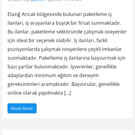
a
d
i
r
Elazığ Arıcak bölgesinde bulunan paketleme iş
o
ğ
ilanları, iş arayanlara büyük bir fırsat sunmaktadır.
l
u
Bu ilanlar, paketleme sektöründe çalışmak isteyenler
Ü
c
r
için ideal bir seçenek olabilir. İş ilanları, farklı
e
t
pozisyonlarda çalışmak isteyenlere çeşitli imkanlar
s
i
sunmaktadır. Paketleme iş ilanlarına başvurmak için
z
V
bazı şartlar bulunmaktadır. İşverenler, genellikle
e
t
adaylardan minimum eğitim ve deneyim
e
r
i
gereksinimleri aramaktadır. Başvurular, genellikle
n
e
online olarak yapılmakta […]
r
”
“
Read More
E
l
a
z
ı
ğ