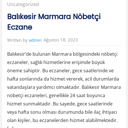
A
Posted
Uncategorized
r
ı
c
in:
Balıkesir Marmara Nöbetçi
a
k
P
Eczane
a
k
e
t
Ağustos 18, 2023
Written by
admin
l
e
m
e
Balıkesir’de bulunan Marmara bölgesindeki nöbetçi
İ
ş
eczaneler, sağlık hizmetlerine erişimde büyük
İ
l
öneme sahiptir. Bu eczaneler, gece saatlerinde ve
a
n
l
hafta sonlarında da hizmet vererek, acil durumlarda
a
r
vatandaşlara yardımcı olmaktadır. Balıkesir Marmara
ı
”
nöbetçi eczaneleri, genellikle 24 saat boyunca
hizmet sunmaktadır. Bu sayede, gece saatlerinde
veya hafta sonu olması durumunda bile ilaç ihtiyacı
olan kişiler, bu eczanelerden hizmet alabilmektedir.