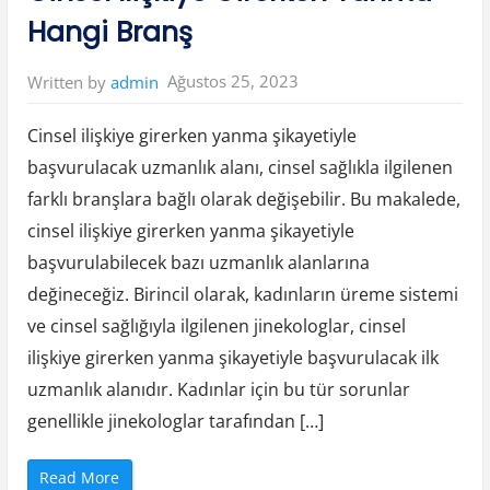
i
ş
Hangi Branş
k
i
y
e
Ağustos 25, 2023
Written by
admin
G
i
r
d
Cinsel ilişkiye girerken yanma şikayetiyle
i
m
başvurulacak uzmanlık alanı, cinsel sağlıkla ilgilenen
A
d
farklı branşlara bağlı olarak değişebilir. Bu makalede,
e
t
O
cinsel ilişkiye girerken yanma şikayetiyle
l
m
başvurulabilecek bazı uzmanlık alanlarına
a
d
değineceğiz. Birincil olarak, kadınların üreme sistemi
i
.
ve cinsel sağlığıyla ilgilenen jinekologlar, cinsel
C
o
ilişkiye girerken yanma şikayetiyle başvurulacak ilk
m
”
uzmanlık alanıdır. Kadınlar için bu tür sorunlar
genellikle jinekologlar tarafından […]
“
Read More