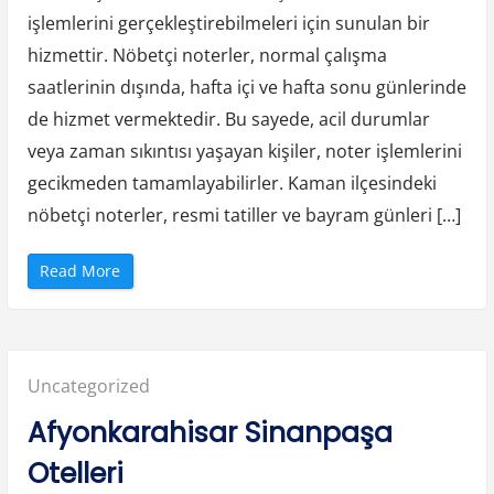
k
işlemlerini gerçekleştirebilmeleri için sunulan bir
l
ı
M
hizmettir. Nöbetçi noterler, normal çalışma
ı
”
saatlerinin dışında, hafta içi ve hafta sonu günlerinde
de hizmet vermektedir. Bu sayede, acil durumlar
veya zaman sıkıntısı yaşayan kişiler, noter işlemlerini
gecikmeden tamamlayabilirler. Kaman ilçesindeki
nöbetçi noterler, resmi tatiller ve bayram günleri […]
“
Read More
K
a
m
a
n
N
ö
Posted
Uncategorized
b
e
t
in:
Afyonkarahisar Sinanpaşa
ç
i
N
Otelleri
o
t