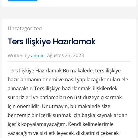
C
i
n
s
e
l
I
Posted
Uncategorized
l
i
ş
in:
Ters Ilişkiye Hazırlamak
k
i
y
e
Ağustos 23, 2023
Written by
admin
G
i
r
e
Ters Ilişkiye Hazırlamak Bu makalede, ters ilişkiye
r
k
hazırlanmanın önemi ve nasıl yapılacağı konuları ele
e
n
alınacaktır. Ters ilişkiye hazırlanmak, ilişkilerdeki
Y
a
n
sürprizleri ve patlamaları en üst düzeye çıkarmak
m
a
için önemlidir. Unutmayın, bu makalede size
H
a
benzersiz bir içerik sunmak için başka kaynaklardan
n
g
içerik kopyalamayacağım. Kendi kelimelerimle
i
B
r
yazacağım ve sizi etkileyecek, dikkatinizi çekecek
a