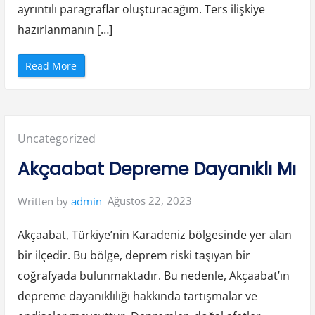
n
ayrıntılı paragraflar oluşturacağım. Ters ilişkiye
ş
”
hazırlanmanın […]
“
Read More
T
e
r
s
I
l
i
Posted
Uncategorized
ş
k
i
in:
Akçaabat Depreme Dayanıklı Mı
y
e
H
a
Ağustos 22, 2023
Written by
admin
z
ı
r
l
Akçaabat, Türkiye’nin Karadeniz bölgesinde yer alan
a
m
bir ilçedir. Bu bölge, deprem riski taşıyan bir
a
k
coğrafyada bulunmaktadır. Bu nedenle, Akçaabat’ın
”
depreme dayanıklılığı hakkında tartışmalar ve