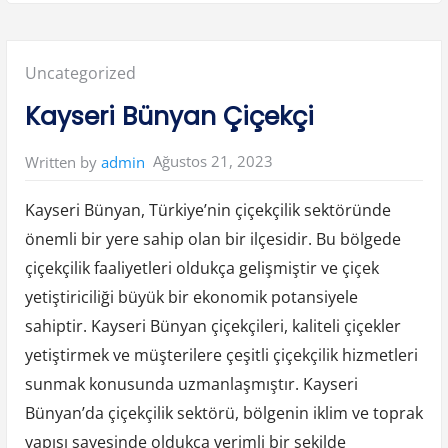
y
o
n
k
a
Posted
Uncategorized
r
a
h
in:
Kayseri Bünyan Çiçekçi
i
s
a
r
Ağustos 21, 2023
Written by
admin
S
i
n
a
Kayseri Bünyan, Türkiye’nin çiçekçilik sektöründe
n
p
önemli bir yere sahip olan bir ilçesidir. Bu bölgede
a
ş
çiçekçilik faaliyetleri oldukça gelişmiştir ve çiçek
a
O
t
yetiştiriciliği büyük bir ekonomik potansiyele
e
l
sahiptir. Kayseri Bünyan çiçekçileri, kaliteli çiçekler
l
e
yetiştirmek ve müşterilere çeşitli çiçekçilik hizmetleri
r
i
sunmak konusunda uzmanlaşmıştır. Kayseri
”
Bünyan’da çiçekçilik sektörü, bölgenin iklim ve toprak
yapısı sayesinde oldukça verimli bir şekilde