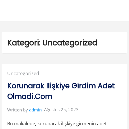
Kategori:
Uncategorized
Posted
Uncategorized
in:
Korunarak Ilişkiye Girdim Adet
Olmadi.Com
Ağustos 25, 2023
Written by
admin
Bu makalede, korunarak ilişkiye girmenin adet