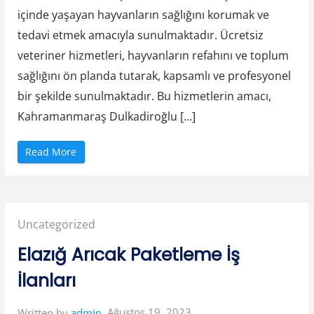
içinde yaşayan hayvanların sağlığını korumak ve
tedavi etmek amacıyla sunulmaktadır. Ücretsiz
veteriner hizmetleri, hayvanların refahını ve toplum
sağlığını ön planda tutarak, kapsamlı ve profesyonel
bir şekilde sunulmaktadır. Bu hizmetlerin amacı,
Kahramanmaraş Dulkadiroğlu […]
“
Read More
K
a
h
r
a
m
a
Posted
Uncategorized
n
m
a
in:
Elazığ Arıcak Paketleme İş
r
a
ş
İlanları
D
u
l
k
Ağustos 19, 2023
Written by
admin