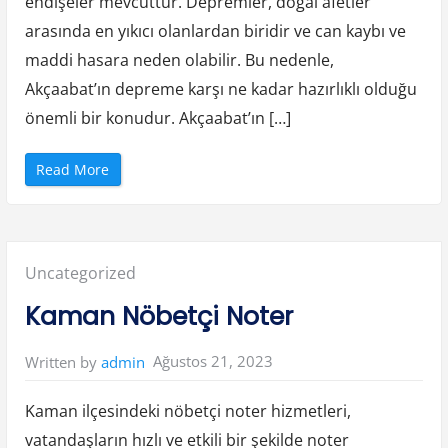
endişeler mevcuttur. Depremler, doğal afetler
arasında en yıkıcı olanlardan biridir ve can kaybı ve
maddi hasara neden olabilir. Bu nedenle,
Akçaabat’ın depreme karşı ne kadar hazırlıklı olduğu
önemli bir konudur. Akçaabat’ın […]
“
Read More
A
k
ç
a
a
b
a
Posted
Uncategorized
t
D
e
in:
Kaman Nöbetçi Noter
p
r
e
m
Ağustos 21, 2023
Written by
admin
e
D
a
y
Kaman ilçesindeki nöbetçi noter hizmetleri,
a
n
vatandaşların hızlı ve etkili bir şekilde noter
ı