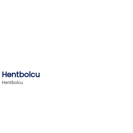
Skip
to
content
Hentbolcu
Hentbolcu