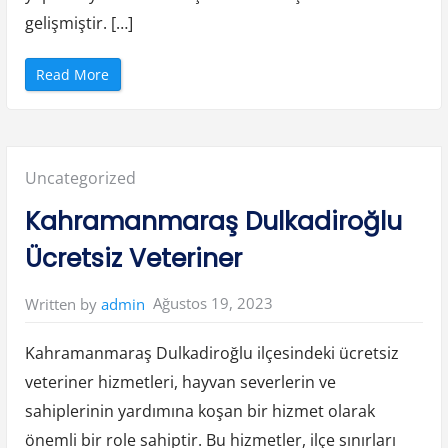
gelişmiştir. […]
“
Read More
K
a
y
s
e
r
i
Posted
Uncategorized
B
ü
n
in:
Kahramanmaraş Dulkadiroğlu
y
a
n
Ücretsiz Veteriner
Ç
i
ç
e
Ağustos 19, 2023
Written by
admin
k
ç
i
”
Kahramanmaraş Dulkadiroğlu ilçesindeki ücretsiz
veteriner hizmetleri, hayvan severlerin ve
sahiplerinin yardımına koşan bir hizmet olarak
önemli bir role sahiptir. Bu hizmetler, ilçe sınırları