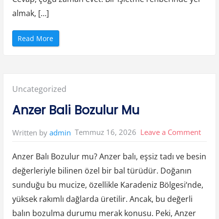
almak, […]
“
Read More
İ
s
l
e
t
m
e
Posted
Uncategorized
R
e
h
in:
Anzer Bali Bozulur Mu
b
e
r
i
on
Temmuz 16, 2026
Leave a Comment
Written by
admin
K
a
Anze
y
d
Anzer Balı Bozulur mu? Anzer balı, eşsiz tadı ve besin
Bali
i
S
değerleriyle bilinen özel bir bal türüdür. Doğanın
a
Bozu
t
sunduğu bu mucize, özellikle Karadeniz Bölgesi‘nde,
i
Mu
s
l
yüksek rakımlı dağlarda üretilir. Ancak, bu değerli
a
r
balın bozulma durumu merak konusu. Peki, Anzer
i