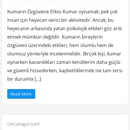
e
Kumari
n
T
Kumarın Özgüvene Etkisi Kumar oynamak, pek çok
Ozguve
e
h
insan için heyecan verici bir aktivitedir. Ancak, bu
l
Etkisi
i
heyecanın arkasında yatan psikolojik etkileri göz ardı
k
e
l
etmek mümkün değildir. Kumarın bireylerin
i
d
özgüveni üzerindeki etkileri, hem olumlu hem de
i
r
olumsuz yönleriyle incelenmelidir. Birçok kişi, kumar
”
oynarken kazandıkları zaman kendilerini daha güçlü
ve güvenli hissederken, kaybettiklerinde ise tam tersi
bir durumla […]
“
Read More
K
u
m
a
r
i
n
Posted
Uncategorized
O
z