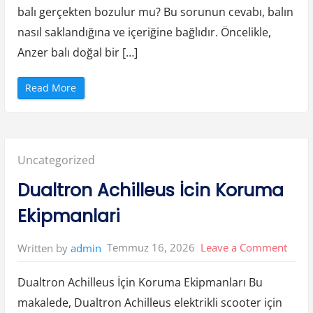
A
balı gerçekten bozulur mu? Bu sorunun cevabı, balın
r
t
nasıl saklandığına ve içeriğine bağlıdır. Öncelikle,
i
r
i
Anzer balı doğal bir […]
r
M
i
”
“
Read More
A
n
z
e
r
B
a
Posted
Uncategorized
l
i
B
in:
Dualtron Achilleus İcin Koruma
o
z
u
Ekipmanlari
l
u
r
M
on
Temmuz 16, 2026
Leave a Comment
Written by
admin
u
”
Dualt
Dualtron Achilleus İçin Koruma Ekipmanları Bu
Achil
makalede, Dualtron Achilleus elektrikli scooter için
İcin