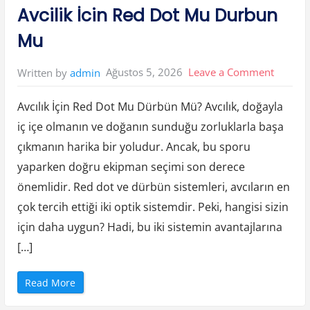
g
in:
Avcilik İcin Red Dot Mu Durbun
u
v
e
Mu
n
e
E
t
on
Ağustos 5, 2026
Leave a Comment
Written by
admin
k
i
Avcilik
s
i
Avcılık İçin Red Dot Mu Dürbün Mü? Avcılık, doğayla
İcin
”
iç içe olmanın ve doğanın sunduğu zorluklarla başa
Red
çıkmanın harika bir yoludur. Ancak, bu sporu
Dot
yaparken doğru ekipman seçimi son derece
Mu
önemlidir. Red dot ve dürbün sistemleri, avcıların en
Durbun
çok tercih ettiği iki optik sistemdir. Peki, hangisi sizin
Mu
için daha uygun? Hadi, bu iki sistemin avantajlarına
[…]
“
Read More
A
v
c