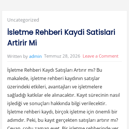
a
6
O
y
n
Posted
Uncategorized
a
m
a
in:
İsletme Rehberi Kaydi Satislari
k
İ
c
Artirir Mi
i
n
P
s
on
Temmuz 28, 2026
Leave a Comment
Written by
admin
5
K
İslet
i
r
İşletme Rehberi Kaydı Satışları Artırır mı? Bu
Rehbe
a
l
makalede, işletme rehberi kaydının satışlar
Kaydi
a
m
üzerindeki etkileri, avantajları ve işletmelere
a
Satisl
R
e
sağladığı katkılar ele alınacaktır. Kayıt sürecinin nasıl
Artiri
h
b
işlediği ve sonuçları hakkında bilgi verilecektir.
Mi
e
r
İşletme rehberi kaydı, birçok işletme için önemli bir
i
”
adımdır. Peki, bu kayıt gerçekten satışları artırır mı?
Cevap, çoğu zaman evet. Bir işletme rehberinde yer