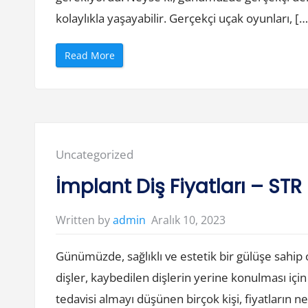
ı
n
kolaylıkla yaşayabilir. Gerçekçi uçak oyunları, […
A
l
m
a
“
Read More
n
G
ı
e
n
r
S
ç
ü
e
r
k
d
ç
ü
i
r
D
ü
e
Posted
Uncategorized
l
n
e
e
in:
b
y
İmplant Diş Fiyatları – STR
i
i
l
m
i
U
r
ç
Aralık 10, 2023
Written by
admin
l
a
i
k
ğ
O
i
Günümüzde, sağlıklı ve estetik bir gülüşe sahip
y
”
u
n
dişler, kaybedilen dişlerin yerine konulması için
l
a
tedavisi almayı düşünen birçok kişi, fiyatların
r