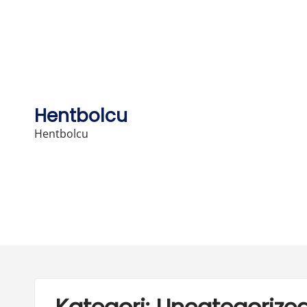
Skip
to
content
Hentbolcu
Hentbolcu