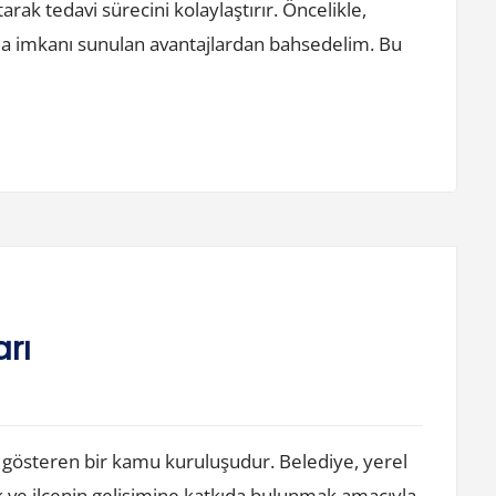
arak tedavi sürecini kolaylaştırır. Öncelikle,
rma imkanı sunulan avantajlardan bahsedelim. Bu
arı
et gösteren bir kamu kuruluşudur. Belediye, yerel
k ve ilçenin gelişimine katkıda bulunmak amacıyla