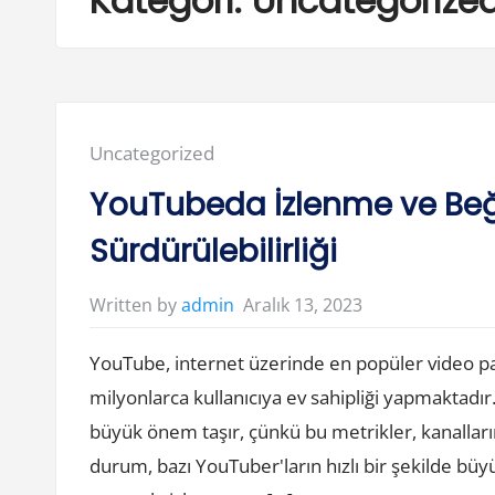
Kategori:
Uncategorize
Posted
Uncategorized
in:
YouTubeda İzlenme ve Beğ
Sürdürülebilirliği
Aralık 13, 2023
Written by
admin
YouTube, internet üzerinde en popüler video pa
milyonlarca kullanıcıya ev sahipliği yapmaktadır
büyük önem taşır, çünkü bu metrikler, kanallarını
durum, bazı YouTuber'ların hızlı bir şekilde b