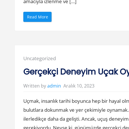
amacıyla izlenme ve […]
“
Read More
Y
o
u
T
u
b
e
d
a
İ
Posted
Uncategorized
z
l
in:
e
Gerçekçi Deneyim Uçak Oyu
n
m
e
v
Aralık 10, 2023
Written by
admin
e
B
e
Uçmak, insanlık tarihi boyunca hep bir hayal o
ğ
e
n
bulutlara dokunmak ve yer çekimiyle oynamak… 
i
S
ilerledikçe daha da gelişti. Ancak, uçuş deneyi
a
t
gerekiyordu. Neyse ki, günümüzde gerçekçi den