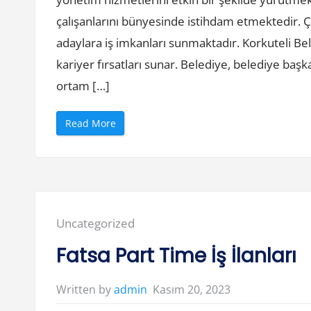
E
v
çalışanlarını bünyesinde istihdam etmektedir. Çe
d
e
adaylara iş imkanları sunmaktadır. Korkuteli Beled
S
e
kariyer fırsatları sunar. Belediye, belediye başk
r
u
ortam […]
m
T
a
k
“
Read More
t
K
ı
o
r
r
m
k
a
u
”
t
e
l
i
B
Posted
Uncategorized
e
l
in:
e
Fatsa Part Time İş İlanları
d
i
y
e
Kasım 20, 2023
Written by
admin
s
i