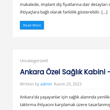
ı
makalede, implant diş fiyatlarına dair detayları s
İ
l
ihtiyaçlara bağlı olarak farklılık gösterebilir. […]
e
S
a
n
“
Read More
a
İ
l
m
G
p
ö
l
k
a
y
n
ü
t
z
D
ü
i
”
ş
Posted
Uncategorized
F
i
in:
y
Ankara Özel Sağlık Kabini
a
t
l
a
Kasım 25, 2023
Written by
admin
r
ı
–
Ankara'da yaşayanlar için sağlık alanında yenilik
S
T
R
taktırma ihtiyacını karşılamak üzere tasarlanm
D