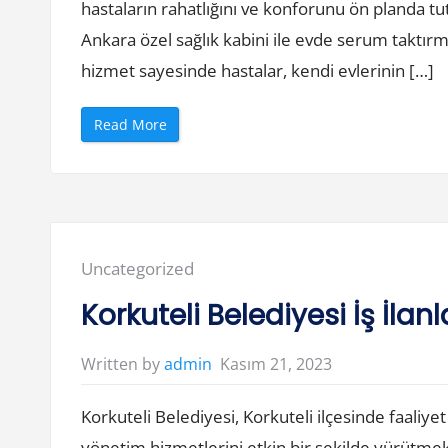
E
hastaların rahatlığını ve konforunu ön planda tut
N
T
Ankara özel sağlık kabini ile evde serum taktı
”
hizmet sayesinde hastalar, kendi evlerinin […]
“
Read More
A
n
k
a
r
a
Ö
z
e
l
Posted
Uncategorized
S
a
in:
ğ
Korkuteli Belediyesi İş İlanl
l
ı
k
K
Kasım 21, 2023
Written by
admin
a
b
i
Korkuteli Belediyesi, Korkuteli ilçesinde faaliy
n
i
–
yönetim hizmetlerini etkin bir şekilde yürütme