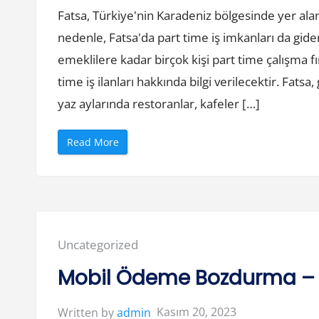
İ
Fatsa, Türkiye'nin Karadeniz bölgesinde yer alan
ş
İ
l
nedenle, Fatsa'da part time iş imkanları da gi
a
n
emeklilere kadar birçok kişi part time çalışma f
l
a
time iş ilanları hakkında bilgi verilecektir. Fats
r
ı
yaz aylarında restoranlar, kafeler […]
”
“
Read More
F
a
t
s
a
P
a
r
t
T
Posted
Uncategorized
i
m
in:
e
Mobil Ödeme Bozdurma –
İ
ş
İ
l
Kasım 20, 2023
Written by
admin