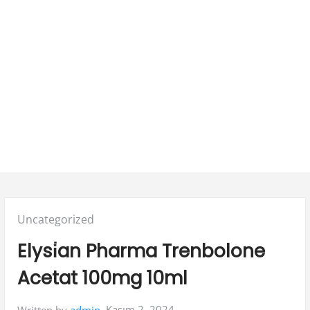
Posted
Uncategorized
in:
Elysi̇an Pharma Trenbolone
Acetat 100mg 10ml
Kasım 2, 2024