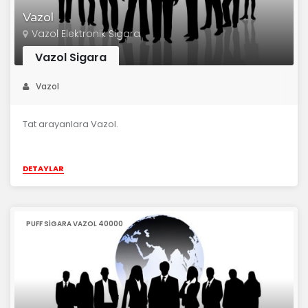
Vazol
Vazol Elektronik Sigara
Vazol Sigara
Vazol
Tat arayanlara Vazol.
DETAYLAR
PUFF SIGARA VAZOL 40000