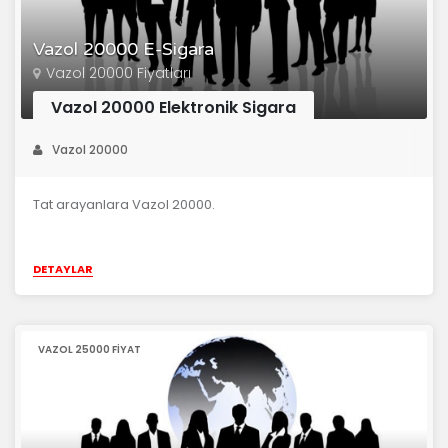
Vazol 20000 E-Sigara
Vazol 20000 Fiyatları
Vazol 20000 Elektronik Sigara
Vazol 20000
Tat arayanlara Vazol 20000.
DETAYLAR
VAZOL 25000 FIYAT