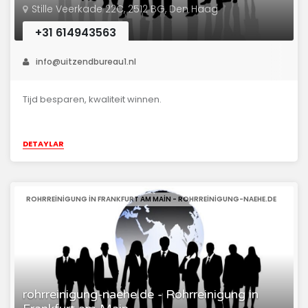
Stille Veerkade 22C, 2512 BG, Den Haag
+31 614943563
info@uitzendbureau1.nl
Tijd besparen, kwaliteit winnen.
DETAYLAR
ROHRREINIGUNG IN FRANKFURT AM MAIN - ROHRREINIGUNG-NAEHE.DE
rohrreinigung-naehe.de - Rohrreinigung in