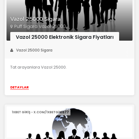
Vazol 25000 Sigara
Puff Sigara Vazol 25000
Vazol 25000 Elektronik Sigara Fiyatları
Vazol 25000 Sigara
Tat arayanlara Vazol 25000.
DETAYLAR
1XBET GIRIŞ - X.COM/1XBETGIRIS77