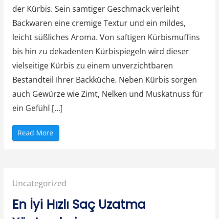
u
der Kürbis. Sein samtiger Geschmack verleiht
n
Ö
Backwaren eine cremige Textur und ein mildes,
m
ü
r
leicht süßliches Aroma. Von saftigen Kürbismuffins
l
ü
bis hin zu dekadenten Kürbispiegeln wird dieser
K
u
vielseitige Kürbis zu einem unverzichtbaren
l
l
Bestandteil Ihrer Backküche. Neben Kürbis sorgen
a
n
auch Gewürze wie Zimt, Nelken und Muskatnuss für
ı
m
”
ein Gefühl […]
“
Read More
S
a
i
s
o
n
a
Posted
Uncategorized
l
e
B
in:
En İyi Hızlı Saç Uzatma
a
c
k