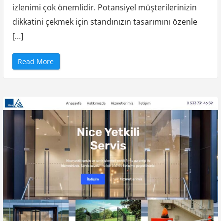
izlenimi çok önemlidir. Potansiyel müşterilerinizin
dikkatini çekmek için standınızın tasarımını özenle
[…]
“
Read More
F
u
a
r
S
t
a
n
d
ı
”