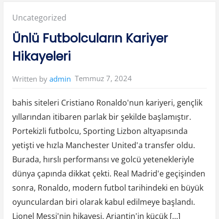
r
l
i
v
”
Posted
Uncategorized
e
M
e
in:
Ünlü Futbolcuların Kariyer
d
y
a
Hikayeleri
M
a
ç
Y
Temmuz 7, 2024
Written by
admin
a
y
ı
n
bahis siteleri Cristiano Ronaldo'nun kariyeri, gençlik
l
a
yıllarından itibaren parlak bir şekilde başlamıştır.
r
ı
Portekizli futbolcu, Sporting Lizbon altyapısında
v
e
H
yetişti ve hızla Manchester United'a transfer oldu.
a
k
Burada, hırslı performansı ve golcü yetenekleriyle
l
a
dünya çapında dikkat çekti. Real Madrid'e geçişinden
r
ı
sonra, Ronaldo, modern futbol tarihindeki en büyük
”
oyunculardan biri olarak kabul edilmeye başlandı.
Lionel Messi'nin hikayesi, Arjantin'in küçük […]