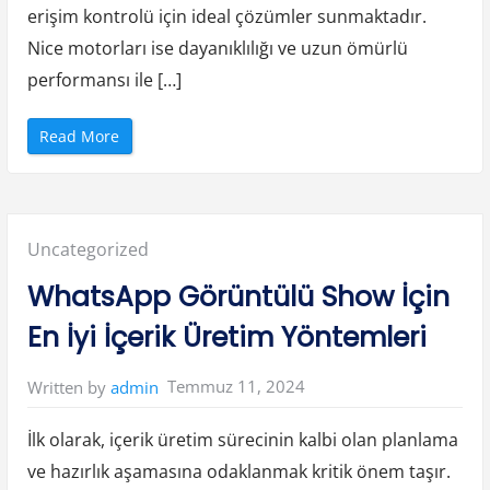
erişim kontrolü için ideal çözümler sunmaktadır.
Nice motorları ise dayanıklılığı ve uzun ömürlü
performansı ile […]
“
Read More
N
i
c
e
Y
e
t
Posted
Uncategorized
k
i
l
in:
WhatsApp Görüntülü Show İçin
i
S
e
En İyi İçerik Üretim Yöntemleri
r
v
i
s
Temmuz 11, 2024
Written by
admin
l
e
r
i
İlk olarak, içerik üretim sürecinin kalbi olan planlama
n
i
ve hazırlık aşamasına odaklanmak kritik önem taşır.
n