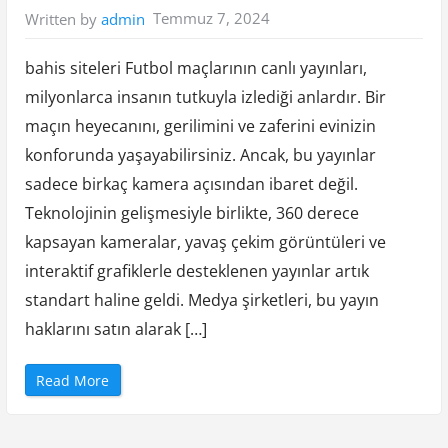
ü
Temmuz 7, 2024
Written by
admin
S
h
o
w
bahis siteleri Futbol maçlarının canlı yayınları,
İ
ç
milyonlarca insanın tutkuyla izlediği anlardır. Bir
i
n
maçın heyecanını, gerilimini ve zaferini evinizin
E
n
İ
konforunda yaşayabilirsiniz. Ancak, bu yayınlar
y
i
sadece birkaç kamera açısından ibaret değil.
İ
ç
Teknolojinin gelişmesiyle birlikte, 360 derece
e
r
kapsayan kameralar, yavaş çekim görüntüleri ve
i
k
interaktif grafiklerle desteklenen yayınlar artık
Ü
r
e
standart haline geldi. Medya şirketleri, bu yayın
t
i
haklarını satın alarak […]
m
Y
ö
n
“
Read More
t
F
e
u
m
t
l
b
e
o