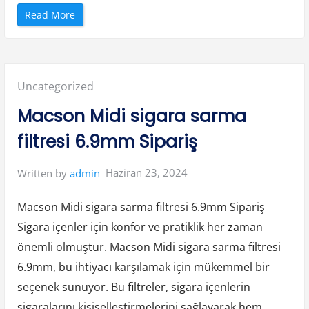
“
Read More
D
a
v
i
d
o
f
Posted
Uncategorized
f
A
n
in:
Macson Midi sigara sarma
i
v
e
filtresi 6.9mm Sipariş
r
s
a
r
Haziran 23, 2024
Written by
admin
i
o
S
p
Macson Midi sigara sarma filtresi 6.9mm Sipariş
e
c
Sigara içenler için konfor ve pratiklik her zaman
i
a
önemli olmuştur. Macson Midi sigara sarma filtresi
l
‘
R
6.9mm, bu ihtiyacı karşılamak için mükemmel bir
’
P
seçenek sunuyor. Bu filtreler, sigara içenlerin
u
r
sigaralarını kişiselleştirmelerini sağlayarak hem