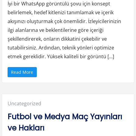
Ö
İyi bir WhatsApp görüntülü şovu için konsept
n
e
m
belirlemek, hedef kitlenizi tanımlamak ve içerik
i
v
akışınızı oluşturmak çok önemlidir. İzleyicilerinizin
e
R
ilgi alanlarına ve beklentilerine göre içeriği
o
l
şekillendirerek, onların dikkatini çekebilir ve
ü
”
tutabilirsiniz. Ardından, teknik yönleri optimize
etmek gereklidir. Yüksek kaliteli bir görüntü […]
“
Read More
W
h
a
t
s
A
p
Posted
Uncategorized
p
G
ö
in:
Futbol ve Medya Maç Yayınları
r
ü
n
ve Hakları
t
ü
l