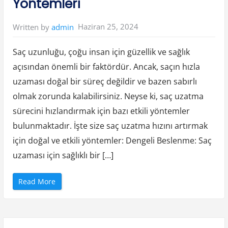
Yöntemleri
z
u
t
a
Haziran 25, 2024
Written by
admin
t
e
n
H
Saç uzunluğu, çoğu insan için güzellik ve sağlık
e
r
açısından önemli bir faktördür. Ancak, saçın hızla
b
s
uzaması doğal bir süreç değildir ve bazen sabırlı
t
l
i
olmak zorunda kalabilirsiniz. Neyse ki, saç uzatma
c
h
sürecini hızlandırmak için bazı etkili yöntemler
e
K
bulunmaktadır. İşte size saç uzatma hızını artırmak
ö
s
için doğal ve etkili yöntemler: Dengeli Beslenme: Saç
t
l
uzaması için sağlıklı bir […]
i
c
h
k
“
e
Read More
E
i
n
t
İ
e
y
n
i
”
H
ı