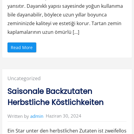
e
yansıtır. Dayanıklı yapısı sayesinde yoğun kullanıma
r
i
bile dayanabilir, böylece uzun yıllar boyunca
”
zemininizde kaliteyi ve estetiği korur. Tartan zemin
kaplamalarının uzun ömürlü […]
“
Read More
T
a
r
t
a
n
Z
Posted
Uncategorized
e
m
i
in:
Saisonale Backzutaten
n
K
a
Herbstliche Köstlichkeiten
p
l
a
m
Haziran 30, 2024
Written by
admin
a
v
e
U
Ein Star unter den herbstlichen Zutaten ist zweifellos
z