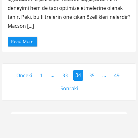
o
2
deneyimi hem de tadı optimize etmelerine olanak
5
’
tanır. Peki, bu filtrelerin öne çıkan özellikleri nelerdir?
s
S
a
Macson […]
t
ı
ş
ı
“
Read More
”
M
a
c
s
o
n
Y
M
i
Önceki
1
…
33
34
35
…
49
d
a
i
s
Sonraki
z
i
g
a
ı
r
a
s
s
a
r
Ara
m
a
a
f
Ara
i
y
l