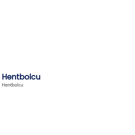
Skip
to
content
Hentbolcu
Hentbolcu