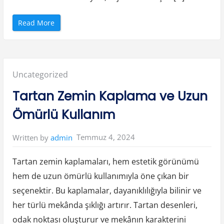
“
Read More
Ü
n
l
ü
F
u
t
Posted
Uncategorized
b
o
l
in:
Tartan Zemin Kaplama ve Uzun
c
u
l
Ömürlü Kullanım
a
r
ı
n
Temmuz 4, 2024
Written by
admin
K
a
r
i
Tartan zemin kaplamaları, hem estetik görünümü
y
e
hem de uzun ömürlü kullanımıyla öne çıkan bir
r
H
seçenektir. Bu kaplamalar, dayanıklılığıyla bilinir ve
i
k
a
her türlü mekânda şıklığı artırır. Tartan desenleri,
y
e
odak noktası oluşturur ve mekânın karakterini
l