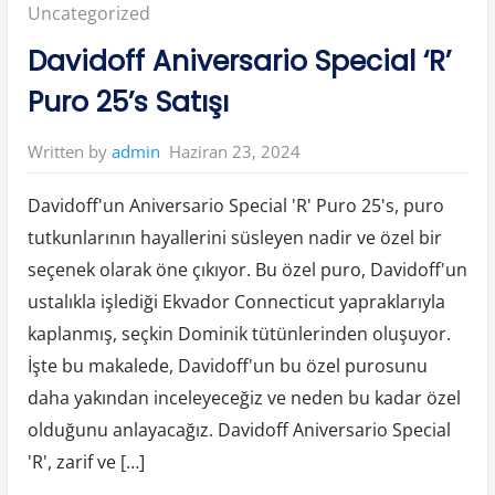
Posted
Uncategorized
z
l
ı
in:
Davidoff Aniversario Special ‘R’
S
a
ç
Puro 25’s Satışı
U
z
a
t
Haziran 23, 2024
Written by
admin
m
a
Y
ö
Davidoff'un Aniversario Special 'R' Puro 25's, puro
n
t
tutkunlarının hayallerini süsleyen nadir ve özel bir
e
m
seçenek olarak öne çıkıyor. Bu özel puro, Davidoff'un
l
e
r
ustalıkla işlediği Ekvador Connecticut yapraklarıyla
i
”
kaplanmış, seçkin Dominik tütünlerinden oluşuyor.
İşte bu makalede, Davidoff'un bu özel purosunu
daha yakından inceleyeceğiz ve neden bu kadar özel
olduğunu anlayacağız. Davidoff Aniversario Special
'R', zarif ve […]