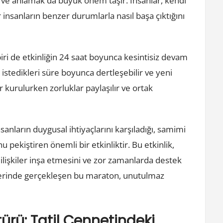
ek ve anlamak da büyük önem taşır. İnsanlar, kendi
nsanların benzer durumlarla nasıl başa çıktığını
i de etkinliğin 24 saat boyunca kesintisiz devam
 istedikleri süre boyunca dertleşebilir ve yeni
ar kurulurken zorluklar paylaşılır ve ortak
ların duygusal ihtiyaçlarını karşıladığı, samimi
ekiştiren önemli bir etkinliktir. Bu etkinlik,
ü ilişkiler inşa etmesini ve zor zamanlarda destek
sferinde gerçekleşen bu maraton, unutulmaz
ürü: Tatil Cennetindeki