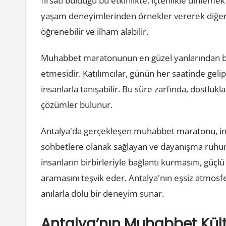
fırsatı bulduğu bu etkinlikte, içtenlikle dinlem
yaşam deneyimlerinden örnekler vererek diğer i
öğrenebilir ve ilham alabilir.
Muhabbet maratonunun en güzel yanlarından bir
etmesidir. Katılımcılar, günün her saatinde gelip
insanlarla tanışabilir. Bu süre zarfında, dostlukl
çözümler bulunur.
Antalya'da gerçekleşen muhabbet maratonu, insan
sohbetlere olanak sağlayan ve dayanışma ruhunu p
insanların birbirleriyle bağlantı kurmasını, güçl
aramasını teşvik eder. Antalya'nın eşsiz atmo
anılarla dolu bir deneyim sunar.
Antalya’nın Muhabbet Kült