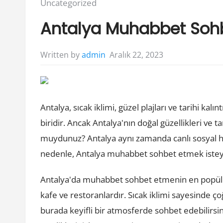
Posted
Uncategorized
in:
Antalya Muhabbet Soh
Aralık 22, 2023
Written by
admin
Antalya, sıcak iklimi, güzel plajları ve tarihi kalı
biridir. Ancak Antalya'nın doğal güzellikleri ve ta
muydunuz? Antalya aynı zamanda canlı sosyal hay
nedenle, Antalya muhabbet sohbet etmek isteyen
Antalya'da muhabbet sohbet etmenin en popüler
kafe ve restoranlardır. Sıcak iklimi sayesinde ç
burada keyifli bir atmosferde sohbet edebilirsin