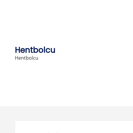
Skip
to
content
Hentbolcu
Hentbolcu