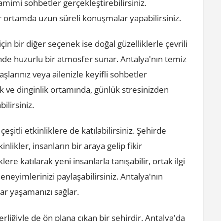
samimi sohbetler gerçekleştirebilirsiniz.
ir ortamda uzun süreli konuşmalar yapabilirsiniz.
 bir diğer seçenek ise doğal güzelliklerle çevrili
çinde huzurlu bir atmosfer sunar. Antalya'nın temiz
larınız veya ailenizle keyifli sohbetler
ik ve dinginlik ortamında, günlük stresinizden
ilirsiniz.
itli etkinliklere de katılabilirsiniz. Şehirde
nlikler, insanların bir araya gelip fikir
lere katılarak yeni insanlarla tanışabilir, ortak ilgi
deneyimlerinizi paylaşabilirsiniz. Antalya'nın
lar yaşamanızı sağlar.
erliğiyle de ön plana çıkan bir şehirdir. Antalya'da