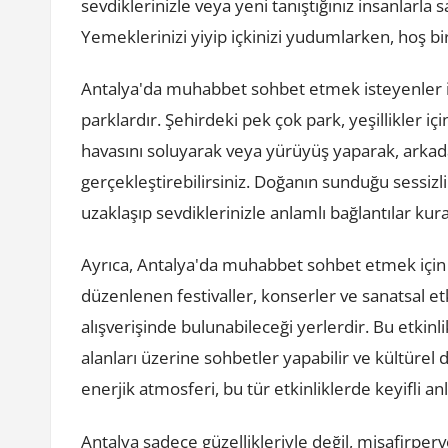
sevdiklerinizle veya yeni tanıştığınız insanlarla 
Yemeklerinizi yiyip içkinizi yudumlarken, hoş b
Antalya'da muhabbet sohbet etmek isteyenler için
parklardır. Şehirdeki pek çok park, yeşillikler i
havasını soluyarak veya yürüyüş yaparak, arkadaş
gerçekleştirebilirsiniz. Doğanın sunduğu sessizl
uzaklaşıp sevdiklerinizle anlamlı bağlantılar kurab
Ayrıca, Antalya'da muhabbet sohbet etmek için çeş
düzenlenen festivaller, konserler ve sanatsal etki
alışverişinde bulunabileceği yerlerdir. Bu etkinlik
alanları üzerine sohbetler yapabilir ve kültürel 
enerjik atmosferi, bu tür etkinliklerde keyifli an
Antalya sadece güzellikleriyle değil, misafirperv