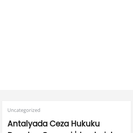
Posted
Uncategorized
in:
Antalyada Ceza Hukuku