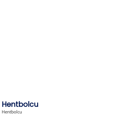
Skip
to
content
Hentbolcu
Hentbolcu