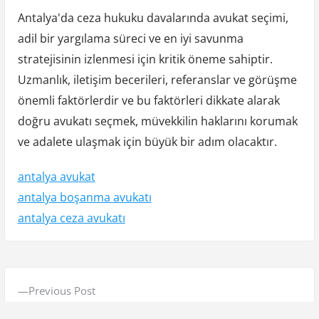
Antalya'da ceza hukuku davalarında avukat seçimi,
adil bir yargılama süreci ve en iyi savunma
stratejisinin izlenmesi için kritik öneme sahiptir.
Uzmanlık, iletişim becerileri, referanslar ve görüşme
önemli faktörlerdir ve bu faktörleri dikkate alarak
doğru avukatı seçmek, müvekkilin haklarını korumak
ve adalete ulaşmak için büyük bir adım olacaktır.
antalya avukat
antalya boşanma avukatı
antalya ceza avukatı
Y
P
Previous Post
a
r
Istanbul Sabahattin Zaim Üniversitesi Yorumlar