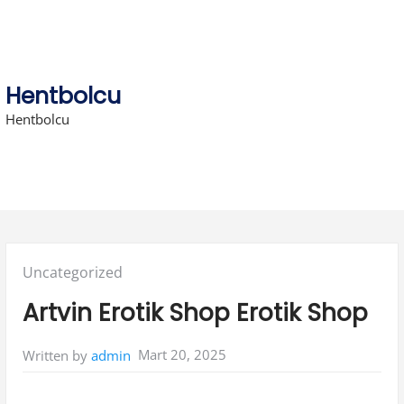
Skip
to
content
Hentbolcu
Hentbolcu
Posted
Uncategorized
in:
Artvin Erotik Shop Erotik Shop
Mart 20, 2025
Written by
admin