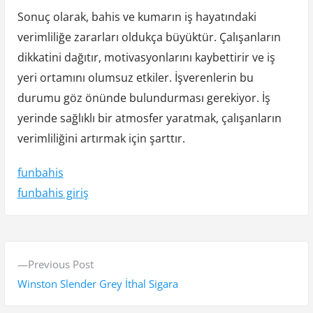
Sonuç olarak, bahis ve kumarın iş hayatındaki
verimliliğe zararları oldukça büyüktür. Çalışanların
dikkatini dağıtır, motivasyonlarını kaybettirir ve iş
yeri ortamını olumsuz etkiler. İşverenlerin bu
durumu göz önünde bulundurması gerekiyor. İş
yerinde sağlıklı bir atmosfer yaratmak, çalışanların
verimliliğini artırmak için şarttır.
funbahis
funbahis giriş
Y
P
Previous Post
a
r
Winston Slender Grey İthal Sigara
z
e