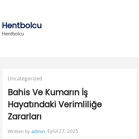
Skip
to
content
Hentbolcu
Hentbolcu
Posted
Uncategorized
in:
Bahis Ve Kumarın İş
Hayatındaki Verimliliğe
Zararları
Eylül 27, 2025
Written by
admin