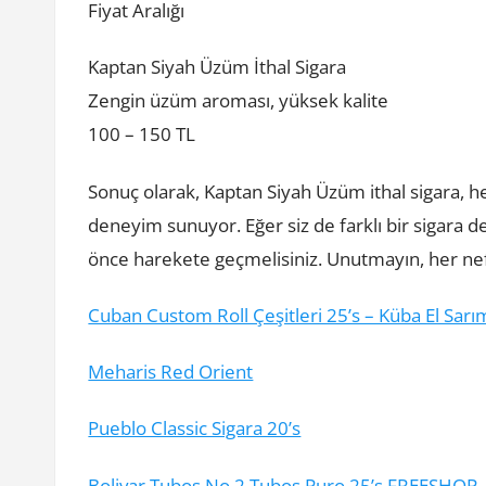
Fiyat Aralığı
Kaptan Siyah Üzüm İthal Sigara
Zengin üzüm aroması, yüksek kalite
100 – 150 TL
Sonuç olarak, Kaptan Siyah Üzüm ithal sigara, h
deneyim sunuyor. Eğer siz de farklı bir sigara 
önce harekete geçmelisiniz. Unutmayın, her nefe
Cuban Custom Roll Çeşitleri 25’s – Küba El Sarı
Meharis Red Orient
Pueblo Classic Sigara 20’s
Bolivar Tubos No.2 Tubos Puro 25’s FREESHOP