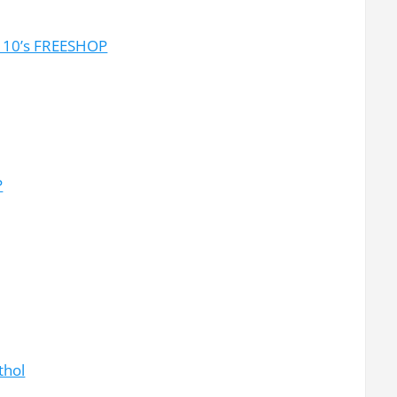
o 10’s FREESHOP
P
thol