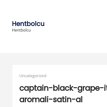
Skip
to
content
Hentbolcu
Hentbolcu
Posted
Uncategorized
in:
captain-black-grape-
aromali-satin-al