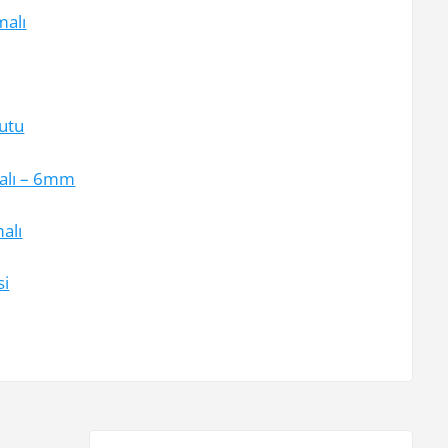
malı
utu
malı – 6mm
alı
si