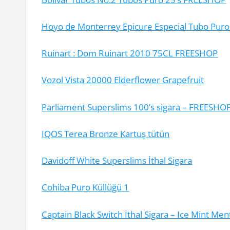
Hoyo de Monterrey Epicure Especial Tubo Pur
Ruinart : Dom Ruinart 2010 75CL FREESHOP
Vozol Vista 20000 Elderflower Grapefruit
Parliament Superslims 100’s sigara – FREESHO
IQOS Terea Bronze Kartuş tütün
Davidoff White Superslims İthal Sigara
Cohiba Puro Küllüğü 1
Captain Black Switch İthal Sigara – Ice Mint Men