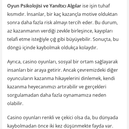
Oyun Psikolojisi ve Yanıltıcı Algılar
ise işin tuhaf
kısmıdır. İnsanlar, bir kaç kazançla motive olduktan
sonra daha fazla risk almayı tercih eder. Bu durum,
az kazanmanın verdiği zevkle birleşince, kayıpları
telafi etme isteğiyle çığ gibi büyüyebilir. Sonuçta, bu
döngü içinde kaybolmak oldukça kolaydır.
Ayrıca, casino oyunları, sosyal bir ortam sağlayarak
insanları bir araya getirir. Ancak çevremizdeki diğer
oyuncuların kazanma hikayelerini dinlemek, kendi
kazanma heyecanımızı artırabilir ve gerçekleri
sorgulamadan daha fazla oynamamıza neden
olabilir.
Casino oyunları renkli ve çekici olsa da, bu dünyada
kaybolmadan önce iki kez düşünmekte fayda var.