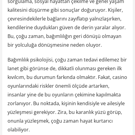
sorgulama, sosyal hayattan çekilme ve genel yaşam
kalitesini düşürme gibi sonuçlar doğuruyor. Kişiler,
çevresindekilerle bağlarını zayıflatıp yalnızlaşırken,
kendilerine duydukları güven de derin yaralar alıyor.
Bu, çoğu zaman, bağımlılığın geri dönüşü olmayan
bir yolculuğa dönüşmesine neden oluyor.
Bağımlılık psikolojisi, çoğu zaman tedavi edilemez bir
lanet gibi görünse de, dikkatli olunması gereken ilk
kıvılcım, bu durumun farkında olmaktır. Fakat, casino
oyunlarındaki riskler önemli ölçüde artarken,
insanlar yine de bu oyunların çekimine kapılmakta
zorlanıyor. Bu noktada, kişinin kendisiyle ve ailesiyle
yüzleşmesi gerekiyor. Zira, bu karanlık yüzü görüp,
onunla yüzleşmek, çoğu zaman hayat kurtarıcı
olabiliyor.