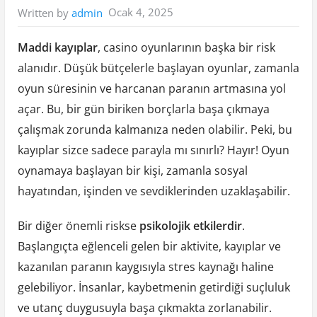
Ocak 4, 2025
Written by
admin
Maddi kayıplar
, casino oyunlarının başka bir risk
alanıdır. Düşük bütçelerle başlayan oyunlar, zamanla
oyun süresinin ve harcanan paranın artmasına yol
açar. Bu, bir gün biriken borçlarla başa çıkmaya
çalışmak zorunda kalmanıza neden olabilir. Peki, bu
kayıplar sizce sadece parayla mı sınırlı? Hayır! Oyun
oynamaya başlayan bir kişi, zamanla sosyal
hayatından, işinden ve sevdiklerinden uzaklaşabilir.
Bir diğer önemli riskse
psikolojik etkilerdir
.
Başlangıçta eğlenceli gelen bir aktivite, kayıplar ve
kazanılan paranın kaygısıyla stres kaynağı haline
gelebiliyor. İnsanlar, kaybetmenin getirdiği suçluluk
ve utanç duygusuyla başa çıkmakta zorlanabilir.