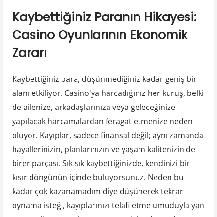
Kaybettiğiniz Paranın Hikayesi:
Casino Oyunlarının Ekonomik
Zararı
Kaybettiğiniz para, düşünmediğiniz kadar geniş bir
alanı etkiliyor. Casino'ya harcadığınız her kuruş, belki
de ailenize, arkadaşlarınıza veya geleceğinize
yapılacak harcamalardan feragat etmenize neden
oluyor. Kayıplar, sadece finansal değil; aynı zamanda
hayallerinizin, planlarınızın ve yaşam kalitenizin de
birer parçası. Sık sık kaybettiğinizde, kendinizi bir
kısır döngünün içinde buluyorsunuz. Neden bu
kadar çok kazanamadım diye düşünerek tekrar
oynama isteği, kayıplarınızı telafi etme umuduyla yan