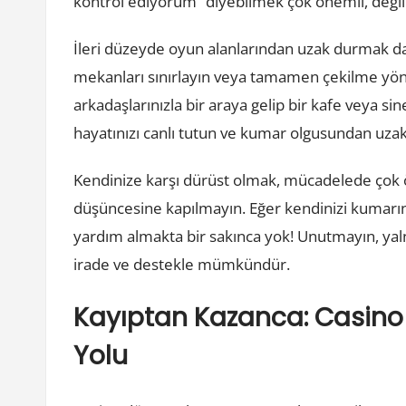
kontrol ediyorum” diyebilmek çok önemli, değil
İleri düzeyde oyun alanlarından uzak durmak 
mekanları sınırlayın veya tamamen çekilme yönt
arkadaşlarınızla bir araya gelip bir kafe veya sin
hayatınızı canlı tutun ve kumar olgusundan uza
Kendinize karşı dürüst olmak, mücadelede çok 
düşüncesine kapılmayın. Eğer kendinizi kumarı
yardım almakta bir sakınca yok! Unutmayın, yaln
irade ve destekle mümkündür.
Kayıptan Kazanca: Casino 
Yolu