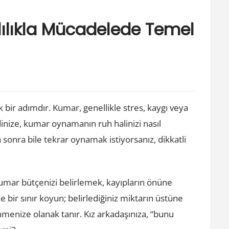
lılıkla Mücadelede Temel
bir adımdır. Kumar, genellikle stres, kaygı veya
inize, kumar oynamanın ruh halinizi nasıl
 sonra bile tekrar oynamak istiyorsanız, dikkatli
Kumar bütçenizi belirlemek, kayıpların önüne
 bir sınır koyun; belirlediğiniz miktarın üstüne
enize olanak tanır. Kız arkadaşınıza, “bunu