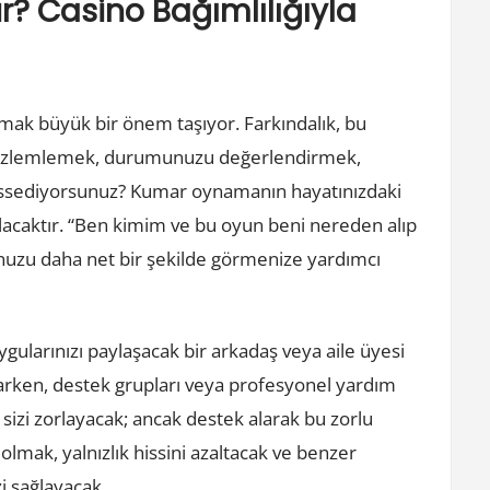
r? Casino Bağımlılığıyla
atmak büyük bir önem taşıyor. Farkındalık, bu
 gözlemlemek, durumunuzu değerlendirmek,
r hissediyorsunuz? Kumar oynamanın hayatınızdaki
olacaktır. “Ben kimim ve bu oyun beni nereden alıp
zu daha net bir şekilde görmenize yardımcı
Duygularınızı paylaşacak bir arkadaş veya aile üyesi
arken, destek grupları veya profesyonel yardım
m sizi zorlayacak; ancak destek alarak bu zorlu
e olmak, yalnızlık hissini azaltacak ve benzer
i sağlayacak.