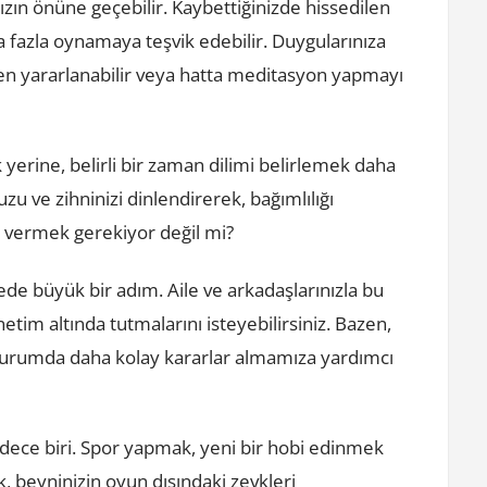
ın önüne geçebilir. Kaybettiğinizde hissedilen
ha fazla oynamaya teşvik edebilir. Duygularınıza
en yararlanabilir veya hatta meditasyon yapmayı
yerine, belirli bir zaman dilimi belirlemek daha
zu ve zihninizi dinlendirerek, bağımlılığı
ra vermek gerekiyor değil mi?
ede büyük bir adım. Aile ve arkadaşlarınızla bu
im altında tutmalarını isteyebilirsiniz. Bazen,
 durumda daha kolay kararlar almamıza yardımcı
ece biri. Spor yapmak, yeni bir hobi edinmek
k, beyninizin oyun dışındaki zevkleri