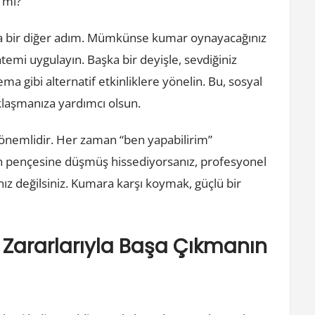
 mi?
da bir diğer adım. Mümkünse kumar oynayacağınız
emi uygulayın. Başka bir deyişle, sevdiğiniz
ema gibi alternatif etkinliklere yönelin. Bu, sosyal
klaşmanıza yardımcı olsun.
önemlidir. Her zaman “ben yapabilirim”
n pençesine düşmüş hissediyorsanız, profesyonel
ız değilsiniz. Kumara karşı koymak, güçlü bir
Zararlarıyla Başa Çıkmanın