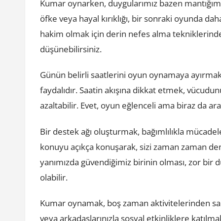
Kumar oynarken, duygularımız bazen mantığımız
öfke veya hayal kırıklığı, bir sonraki oyunda da
hakim olmak için derin nefes alma tekniklerind
düşünebilirsiniz.
Günün belirli saatlerini oyun oynamaya ayırmak 
faydalıdır. Saatin akışına dikkat etmek, vücudunu
azaltabilir. Evet, oyun eğlenceli ama biraz da a
Bir destek ağı oluşturmak, bağımlılıkla mücadel
konuyu açıkça konuşarak, sizi zaman zaman denet
yanımızda güvendiğimiz birinin olması, zor bir
olabilir.
Kumar oynamak, boş zaman aktivitelerinden sad
veya arkadaşlarınızla sosyal etkinliklere katılma