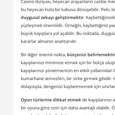
Casino dünyası, heyecan arayanların cazibe merk
bu heyecan hızla bir kabusa dönüşebilir. Peki, bu
duygusal zekayı geliştirmektir
. Kaybettiğinizd
yüzleşmek önemlidir. Örneğin, kaybettiğiniz pa
büyük kayıplara yol açabilir. Bu noktada, duygul
kararlar almanın anahtarıdır.
Bir diğer önemli nokta,
bütçenizi belirlemekti
kayıplarınızı minimize etmek için bir bütçe oluş
kayıplarınızı yönetmenizin en etkili yollarından b
kumarhane atmosferi, bir sirke girmek gibidir. H
dolayısıyla, dengenizi kaybetmemek için sınırlar
Oyun türlerine dikkat etmek
de kayıplarınızı 
bir oyuna göre sizin için daha avantajlı olabilir.