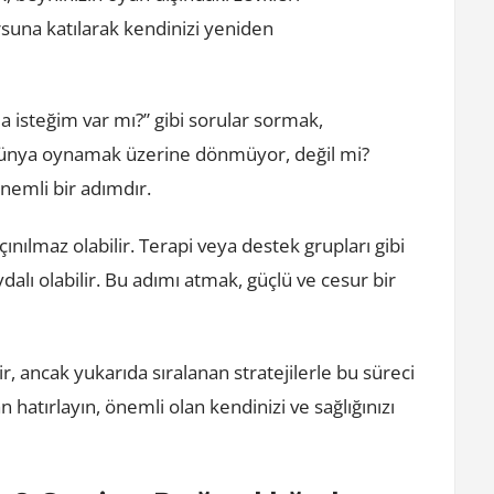
rsuna katılarak kendinizi yeniden
steğim var mı?” gibi sorular sormak,
. Dünya oynamak üzerine dönmüyor, değil mi?
önemli bir adımdır.
nılmaz olabilir. Terapi veya destek grupları gibi
dalı olabilir. Bu adımı atmak, güçlü ve cesur bir
ir, ancak yukarıda sıralanan stratejilerle bu süreci
n hatırlayın, önemli olan kendinizi ve sağlığınızı