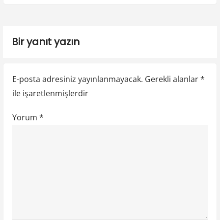
e
u
x
s
t
z
p
p
i
Bir yanıt yazın
o
o
n
s
s
t
t
m
E-posta adresiniz yayınlanmayacak.
Gerekli alanlar
*
:
:
e
ile işaretlenmişlerdir
s
Yorum
*
i