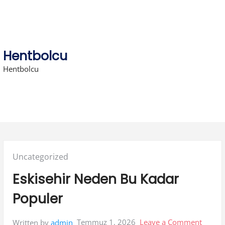
Skip
to
content
Hentbolcu
Hentbolcu
Posted
Uncategorized
in:
Eskisehir Neden Bu Kadar
Populer
on
Temmuz 1, 2026
Leave a Comment
Written by
admin