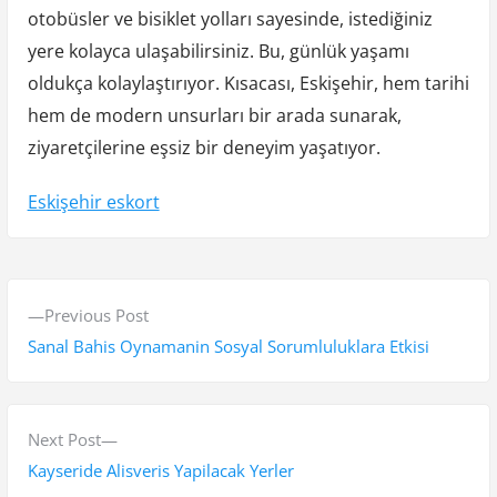
otobüsler ve bisiklet yolları sayesinde, istediğiniz
yere kolayca ulaşabilirsiniz. Bu, günlük yaşamı
oldukça kolaylaştırıyor. Kısacası, Eskişehir, hem tarihi
hem de modern unsurları bir arada sunarak,
ziyaretçilerine eşsiz bir deneyim yaşatıyor.
Eskişehir eskort
Y
P
Previous Post
a
r
Sanal Bahis Oynamanin Sosyal Sorumluluklara Etkisi
z
e
v
ı
i
N
Next Post
g
o
e
Kayseride Alisveris Yapilacak Yerler