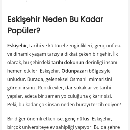
Eskise
Neden
Eskişehir Neden Bu Kadar
Bu
Popüler?
Kadar
Popule
Eskişehir
, tarihi ve kültürel zenginlikleri, genç nüfusu
ve dinamik yaşam tarzıyla dikkat çeken bir şehir. İlk
olarak, bu şehirdeki
tarihi dokunun
derinliği insanı
hemen etkiler. Eskişehir,
Odunpazarı
bölgesiyle
ünlüdür. Burada, geleneksel Osmanlı mimarisini
görebilirsiniz. Renkli evler, dar sokaklar ve tarihi
yapılar, adeta bir zaman yolculuğuna çıkarır sizi.
Peki, bu kadar çok insan neden burayı tercih ediyor?
Bir diğer önemli etken ise,
genç nüfus
. Eskişehir,
birçok üniversiteye ev sahipliği yapıyor. Bu da şehre