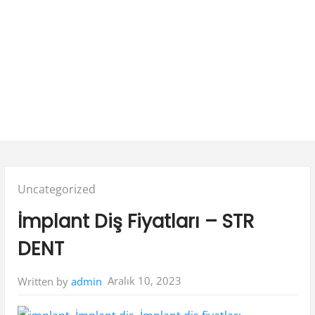
Posted
Uncategorized
in:
İmplant Diş Fiyatları – STR
DENT
Aralık 10, 2023
Written by
admin