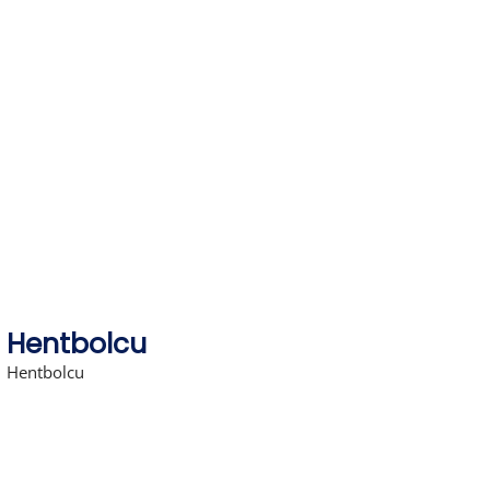
Skip
to
content
Hentbolcu
Hentbolcu