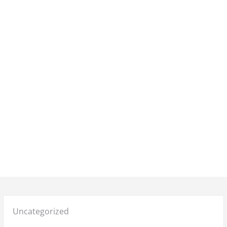
Posted
Uncategorized
in: