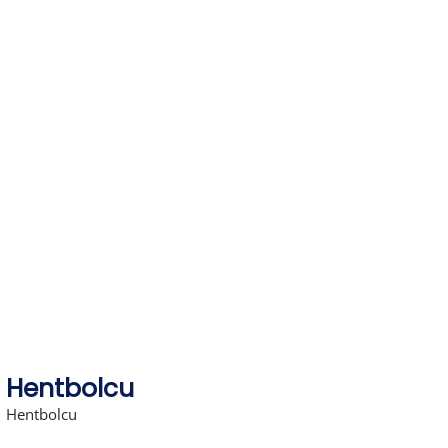
Skip
to
content
Hentbolcu
Hentbolcu