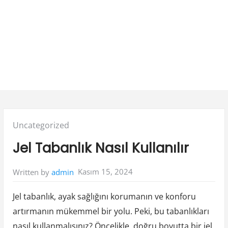
Posted
Uncategorized
in:
Jel Tabanlık Nasıl Kullanılır
Kasım 15, 2024
Written by
admin
Jel tabanlık, ayak sağlığını korumanın ve konforu
artırmanın mükemmel bir yolu. Peki, bu tabanlıkları
nasıl kullanmalısınız? Öncelikle, doğru boyutta bir jel