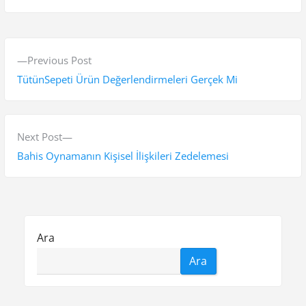
Y
P
Previous Post
a
r
TütünSepeti Ürün Değerlendirmeleri Gerçek Mi
z
e
v
ı
i
N
Next Post
g
o
e
Bahis Oynamanın Kişisel İlişkileri Zedelemesi
e
u
x
s
t
z
p
p
i
o
o
Ara
n
s
s
Ara
t
t
m
:
:
e