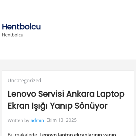
Skip
to
content
Hentbolcu
Hentbolcu
Posted
Uncategorized
in:
Lenovo Servisi Ankara Laptop
Ekran Işığı Yanıp Sönüyor
Ekim 13, 2025
Written by
admin
Bu makalede,
Lenovo laptop ekranlarının yanıp