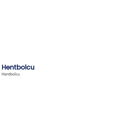
Skip
to
content
Hentbolcu
Hentbolcu