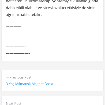
hafifletebilir. Aromaterapi yöntemiyle kullanıldığında
daha etkili olabilir ve stresi azaltıcı etkisiyle de sinir
ağrısını hafifletebilir.
————
—-
——–
—————-
——————–
Y
P
Previous Post
a
r
3 Yaş Mıknatıslı Magnet Baskı
z
e
v
ı
i
N
Next Post