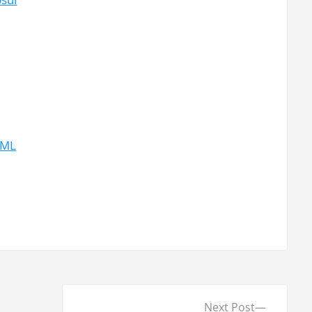
 ML
N
Next Post