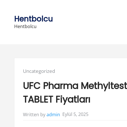
Skip
to
Hentbolcu
content
Hentbolcu
Posted
Uncategorized
in:
UFC Pharma Methyltest
TABLET Fiyatları
Eylül 5, 2025
Written by
admin