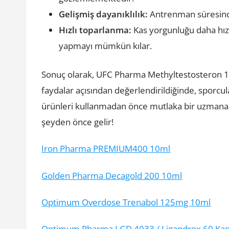
Gelişmiş dayanıklılık:
Antrenman süresince 
Hızlı toparlanma:
Kas yorgunluğu daha hız
yapmayı mümkün kılar.
Sonuç olarak, UFC Pharma Methyltestosteron 10
faydalar açısından değerlendirildiğinde, sporcula
ürünleri kullanmadan önce mutlaka bir uzmana 
şeyden önce gelir!
Iron Pharma PREMIUM400 10ml
Golden Pharma Decagold 200 10ml
Optimum Overdose Trenabol 125mg 10ml
Optimum Pharma LGD 4033 / Ligandrox 60 Kap