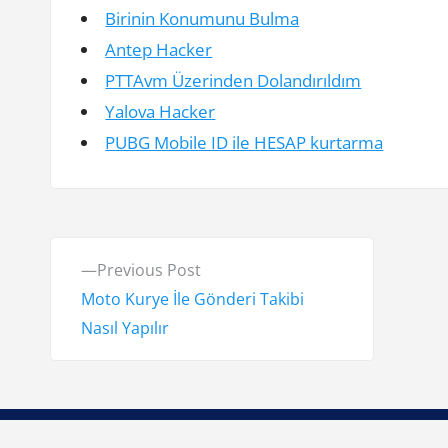
Birinin Konumunu Bulma
Antep Hacker
PTTAvm Üzerinden Dolandırıldım
Yalova Hacker
PUBG Mobile ID ile HESAP kurtarma
Y
P
Previous Post
a
r
Moto Kurye İle Gönderi Takibi
e
Nasıl Yapılır
z
v
ı
i
o
g
u