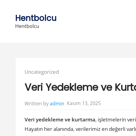
Skip
to
Hentbolcu
content
Hentbolcu
Posted
Uncategorized
in:
Veri Yedekleme ve Kurta
Kasım 13, 2025
Written by
admin
Veri yedekleme ve kurtarma
, işletmelerin ver
Hayatın her alanında, verilerimiz en değerli varlık