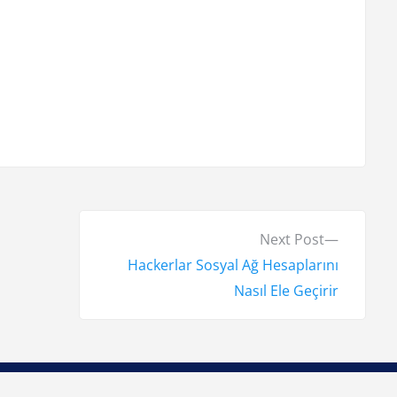
N
Next Post
e
Hackerlar Sosyal Ağ Hesaplarını
x
Nasıl Ele Geçirir
t
p
o
s