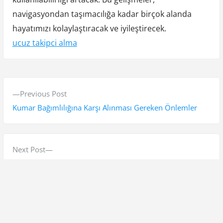
navigasyondan taşımacılığa kadar birçok alanda
hayatımızı kolaylaştıracak ve iyileştirecek.
ucuz takipci alma
Y
P
Previous Post
a
r
Kumar Bağımlılığına Karşı Alınması Gereken Önlemler
z
e
v
ı
i
N
Next Post
g
o
e
Life360 balon nedir
e
u
x
s
t
z
p
p
i
o
o