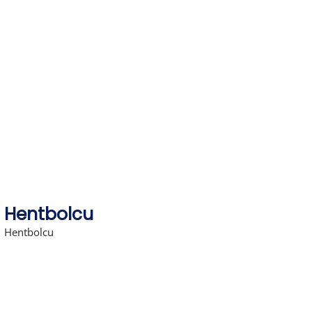
Skip
to
content
Hentbolcu
Hentbolcu