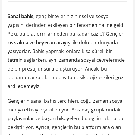
Sanal bahis
, genç bireylerin zihinsel ve sosyal
yapısını derinden etkileyen bir fenomen haline geldi.
Peki, bu platformlar neden bu kadar cazip? Gençler,
risk alma
ve
heyecan arayışı
ile dolu bir dünyada
yaşıyorlar. Bahis yapmak, onlara kısa süreli bir
tatmin
sağlarken, aynı zamanda sosyal çevrelerinde
de bir prestij unsuru oluşturuyor. Ancak, bu
durumun arka planında yatan psikolojik etkileri göz
ardı edemeyiz.
Gençlerin sanal bahis tercihleri, çoğu zaman sosyal
medya etkisiyle şekilleniyor. Arkadaş gruplarındaki
paylaşımlar
ve
başarı hikayeleri
, bu eğilimi daha da
pekiştiriyor. Ayrıca, gençlerin bu platformlara olan