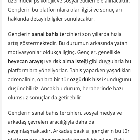
üzerindeki psikolojik ve sosyal etkileri ele alınacaktır.
Gençlerin bu platformlara olan ilgisi ve sonuçları
hakkında detaylı bilgiler sunulacaktır.
Gençlerin
sanal bahis
tercihleri son yıllarda hızla
artış göstermektedir. Bu durumun arkasında yatan
motivasyonlar oldukça ilginç. Gençler, genellikle
heyecan arayışı
ve
risk alma isteği
gibi duygularla bu
platformlara yöneliyorlar. Bahis yaparken yaşadıkları
adrenalinin, onlara bir tür
özgürlük hissi
sunduğunu
düşünebiliriz. Ancak bu durum, beraberinde bazı
olumsuz sonuçlar da getirebilir.
Gençlerin sanal bahis tercihleri, sosyal medya ve
arkadaş çevreleri aracılığıyla daha da
yaygınlaşmaktadır. Arkadaş baskısı, gençlerin bu tür
platformlara yönelmesinde önemli bir etken. Peki,