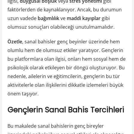
ilgisi,
duygusal boşluk
veya
stres yönetimi
gibi
faktörlerden de kaynaklanıyor. Ancak, bu durumun
uzun vadede
bağımlılık
ve
maddi kayıplar
gibi
olumsuz sonuçları olabileceği unutulmamalıdır.
Özetle
, sanal bahisler genç beyinler üzerinde hem
olumlu hem de olumsuz etkiler yaratıyor. Gençlerin
bu platformlara olan ilgisi, onları hem sosyal hem de
psikolojik olarak etkileyen bir döngü oluşturuyor. Bu
nedenle, ailelerin ve eğitimcilerin, gençlerin bu tür
aktivitelerle olan ilişkilerini dikkatle izlemeleri büyük
önem taşıyor.
Gençlerin Sanal Bahis Tercihleri
Bu makalede sanal bahislerin genç bireyler