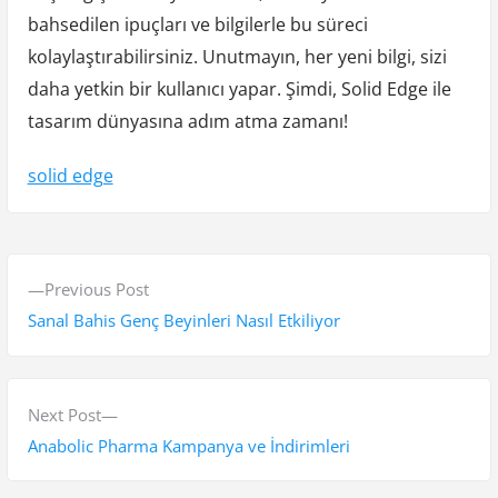
bahsedilen ipuçları ve bilgilerle bu süreci
kolaylaştırabilirsiniz. Unutmayın, her yeni bilgi, sizi
daha yetkin bir kullanıcı yapar. Şimdi, Solid Edge ile
tasarım dünyasına adım atma zamanı!
solid edge
Y
P
Previous Post
a
r
Sanal Bahis Genç Beyinleri Nasıl Etkiliyor
z
e
v
ı
i
N
Next Post
g
o
e
Anabolic Pharma Kampanya ve İndirimleri
e
u
x