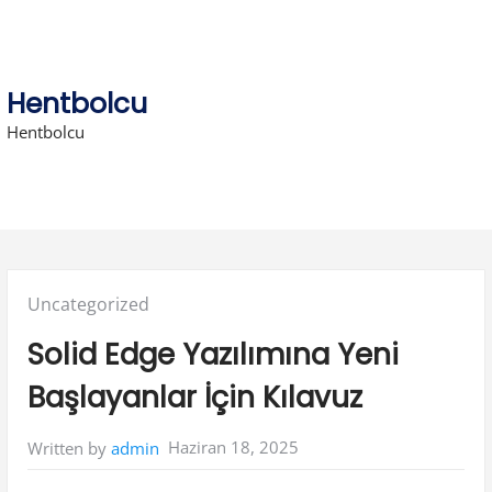
Skip
to
content
Hentbolcu
Hentbolcu
Posted
Uncategorized
in:
Solid Edge Yazılımına Yeni
Başlayanlar İçin Kılavuz
Haziran 18, 2025
Written by
admin